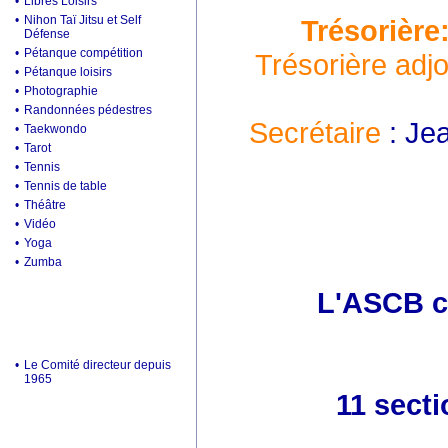
•
Libres Loisirs
•
Nihon Taï Jitsu et Self
Trésorière
Défense
•
Pétanque compétition
Trésorière adjo
•
Pétanque loisirs
•
Photographie
•
Randonnées pédestres
Secrétaire
: Je
•
Taekwondo
•
Tarot
•
Tennis
•
Tennis de table
•
Théâtre
•
Vidéo
•
Yoga
•
Zumba
L'ASCB c'
•
Le Comité directeur depuis
1965
11 secti