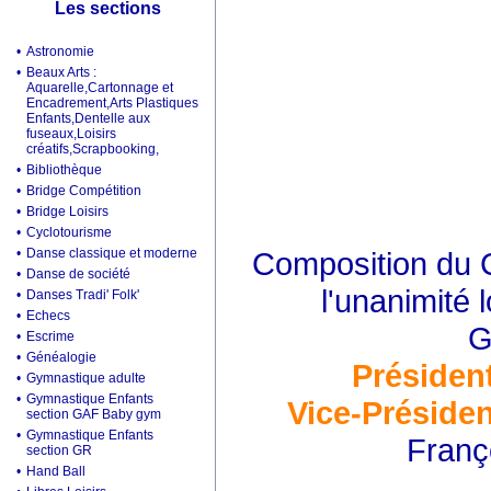
Les sections
•
Astronomie
•
Beaux Arts :
Aquarelle,Cartonnage et
Encadrement,Arts Plastiques
Enfants,Dentelle aux
fuseaux,Loisirs
créatifs,Scrapbooking,
•
Bibliothèque
•
Bridge Compétition
•
Bridge Loisirs
•
Cyclotourisme
•
Danse classique et moderne
Composition du C
•
Danse de société
l'unanimité 
•
Danses Tradi' Folk'
•
Echecs
G
•
Escrime
•
Généalogie
Présiden
•
Gymnastique adulte
•
Gymnastique Enfants
Vice-Présiden
section GAF Baby gym
•
Gymnastique Enfants
Franç
section GR
•
Hand Ball