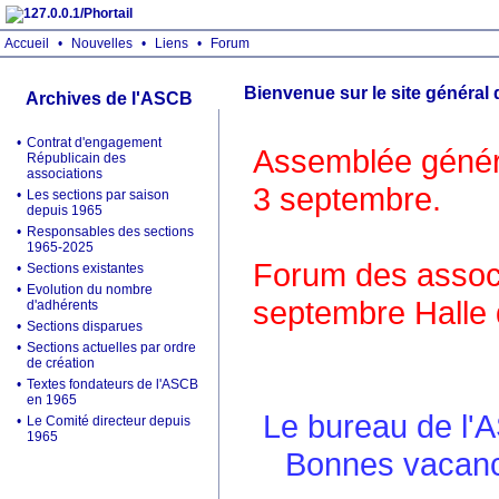
Accueil
•
Nouvelles
•
Liens
•
Forum
Bienvenue sur le site général
Archives de l'ASCB
•
Contrat d'engagement
Assemblée généra
Républicain des
associations
3 septembre.
•
Les sections par saison
depuis 1965
•
Responsables des sections
1965-2025
Forum des associ
•
Sections existantes
•
Evolution du nombre
septembre Halle 
d'adhérents
•
Sections disparues
•
Sections actuelles par ordre
de création
•
Textes fondateurs de l'ASCB
en 1965
Le bureau de l'
•
Le Comité directeur depuis
1965
Bonnes vacance