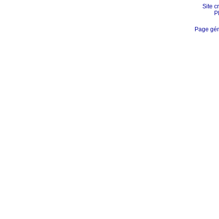
Site c
P
Page gén