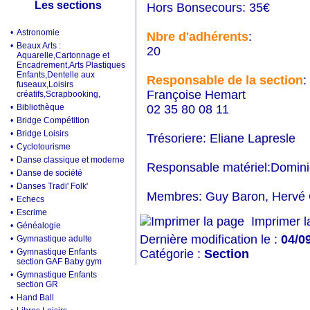
Les sections
Hors Bonsecours: 35€
•
Astronomie
Nbre d'adhérents
:
•
Beaux Arts :
20
Aquarelle,Cartonnage et
Encadrement,Arts Plastiques
Enfants,Dentelle aux
Responsable de la section
:
fuseaux,Loisirs
Françoise Hemart
créatifs,Scrapbooking,
•
Bibliothèque
02 35 80 08 11
•
Bridge Compétition
•
Bridge Loisirs
Trésoriere: Eliane Lapresle
•
Cyclotourisme
•
Danse classique et moderne
Responsable matériel:Domin
•
Danse de société
•
Danses Tradi' Folk'
Membres: Guy Baron, Hervé
•
Echecs
•
Escrime
Imprimer l
•
Généalogie
Dernière modification le :
04/0
•
Gymnastique adulte
•
Gymnastique Enfants
Catégorie :
Section
section GAF Baby gym
•
Gymnastique Enfants
section GR
•
Hand Ball