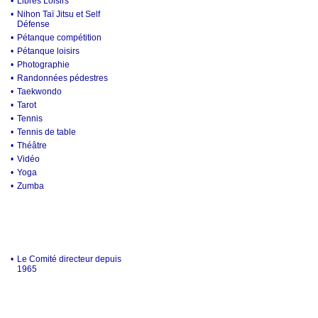
•
Libres Loisirs
•
Nihon Taï Jitsu et Self
Défense
•
Pétanque compétition
•
Pétanque loisirs
•
Photographie
•
Randonnées pédestres
•
Taekwondo
•
Tarot
•
Tennis
•
Tennis de table
•
Théâtre
•
Vidéo
•
Yoga
•
Zumba
•
Le Comité directeur depuis
1965