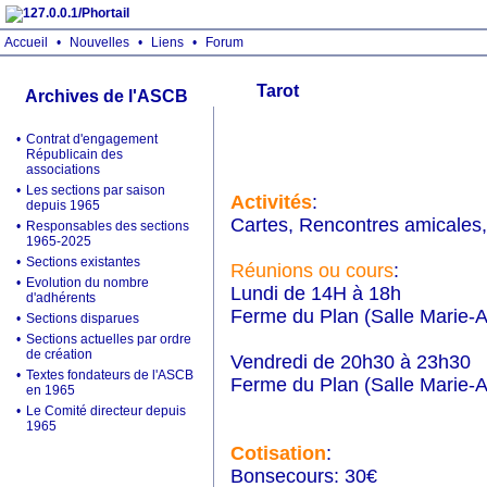
Accueil
•
Nouvelles
•
Liens
•
Forum
Tarot
Archives de l'ASCB
•
Contrat d'engagement
Républicain des
associations
•
Les sections par saison
Activités
:
depuis 1965
Cartes, Rencontres amicales,
•
Responsables des sections
1965-2025
•
Sections existantes
Réunions ou cours
:
•
Evolution du nombre
Lundi de 14H à 18h
d'adhérents
Ferme du Plan (Salle Marie-An
•
Sections disparues
•
Sections actuelles par ordre
de création
Vendredi de 20h30 à 23h30
•
Textes fondateurs de l'ASCB
Ferme du Plan (Salle Marie-An
en 1965
•
Le Comité directeur depuis
1965
Cotisation
:
Bonsecours: 30€