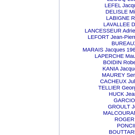
LEFEL Jacqu
DELISLE Mi
LABIGNE Re
LAVALLEE Da
LANCESSEUR Adrien
LEFORT Jean-Pierr
BUREAUX 
MARAIS Jacques 196
LAPERCHE Mauri
BOIDIN Robe
KANIA Jacqu
MAUREY Serg
CACHEUX Jule
TELLIER Georg
HUCK Jean
GARCIO 
GROULT Je
MALCOURANT
ROGER R
PONCIN
BOUTTARD 