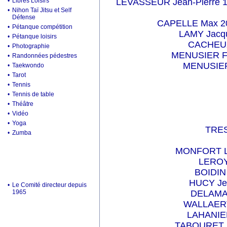
•
Libres Loisirs
LEVASSEUR Jean-Pierre 1
•
Nihon Taï Jitsu et Self
Défense
CAPELLE Max 20
•
Pétanque compétition
LAMY Jacqu
•
Pétanque loisirs
CACHEUX
•
Photographie
MENUSIER Fr
•
Randonnées pédestres
MENUSIER 
•
Taekwondo
•
Tarot
•
Tennis
•
Tennis de table
•
Théâtre
•
Vidéo
•
Yoga
TRE
•
Zumba
MONFORT Lo
LEROY
BOIDIN
HUCY Jea
•
Le Comité directeur depuis
1965
DELAMA
WALLAERT
LAHANIER
TABOURET M