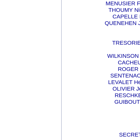
MENUSIER Fr
THOUMY Nico
CAPELLE M
QUENEHEN Je
TRESORIE
WILKINSON J
CACHEUX
ROGER R
SENTENAC C
LEVALET Her
OLIVIER J
RESCHKE 
GUIBOUT 
SECRET