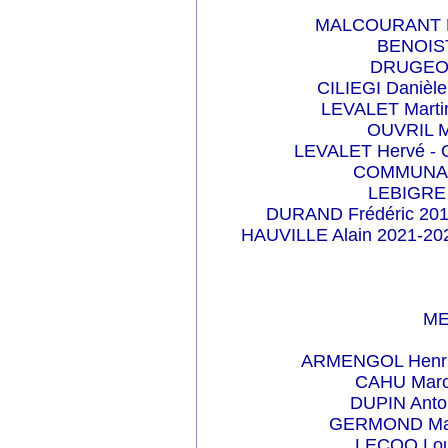
MALCOURANT Fr
BENOIST
DRUGEON
CILIEGI Danièl
LEVALET Martin
OUVRIL M
LEVALET Hervé - Ol
COMMUNAL 
LEBIGRE 
DURAND Frédéric 201
HAUVILLE Alain 2021-202
ME
ARMENGOL Henri 
CAHU Marce
DUPIN Antoi
GERMOND Maur
LECOQ Loui