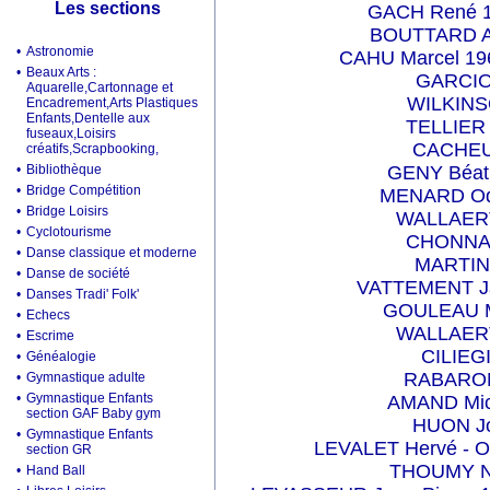
Les sections
GACH René 19
BOUTTARD An
•
Astronomie
CAHU Marcel 196
•
Beaux Arts :
GARCIO 
Aquarelle,Cartonnage et
WILKINS
Encadrement,Arts Plastiques
Enfants,Dentelle aux
TELLIER 
fuseaux,Loisirs
CACHEUX
créatifs,Scrapbooking,
•
Bibliothèque
GENY Béatr
•
Bridge Compétition
MENARD Ode
•
Bridge Loisirs
WALLAERT
•
Cyclotourisme
CHONNAU
•
Danse classique et moderne
MARTIN
•
Danse de société
VATTEMENT Jac
•
Danses Tradi' Folk'
GOULEAU Mi
•
Echecs
WALLAERT
•
Escrime
CILIEGI
•
Généalogie
RABARON 
•
Gymnastique adulte
•
Gymnastique Enfants
AMAND Mich
section GAF Baby gym
HUON Jo
•
Gymnastique Enfants
LEVALET Hervé - Oli
section GR
THOUMY Ni
•
Hand Ball