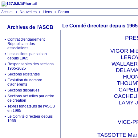
Accueil
•
Nouvelles
•
Liens
•
Forum
Le Comité directeur depuis 1965
Archives de l'ASCB
PRE
•
Contrat d'engagement
Républicain des
associations
VIGOR Mic
•
Les sections par saison
LEROY
depuis 1965
WALLAERT
•
Responsables des sections
1965-2025
DELAMA
•
Sections existantes
HUON 
•
Evolution du nombre
THOUMY 
d'adhérents
CAPELL
•
Sections disparues
CACHEUX
•
Sections actuelles par ordre
de création
LAMY J
•
Textes fondateurs de l'ASCB
en 1965
•
Le Comité directeur depuis
1965
VICE-P
TASSOTTE Mariu