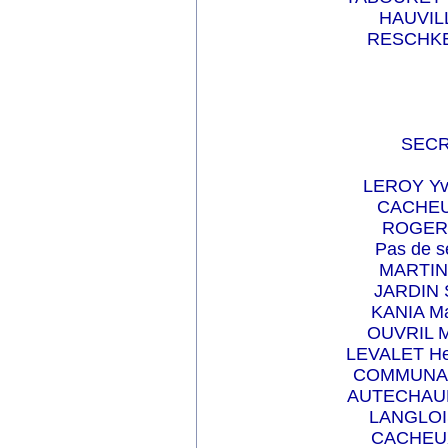
HAUVILL
RESCHKE 
SECR
LEROY Yve
CACHEUX
ROGER 
Pas de s
MARTIN
JARDIN 
KANIA Ma
OUVRIL M
LEVALET Her
COMMUNAL 
AUTECHAUD 
LANGLOIS
CACHEUX