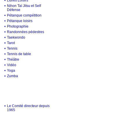
•
Libres Loisirs
•
Nihon Taï Jitsu et Self
Défense
•
Pétanque compétition
•
Pétanque loisirs
•
Photographie
•
Randonnées pédestres
•
Taekwondo
•
Tarot
•
Tennis
•
Tennis de table
•
Théâtre
•
Vidéo
•
Yoga
•
Zumba
•
Le Comité directeur depuis
1965