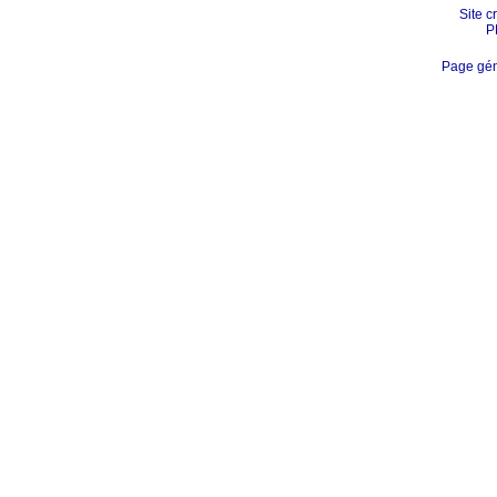
Site c
P
Page gén