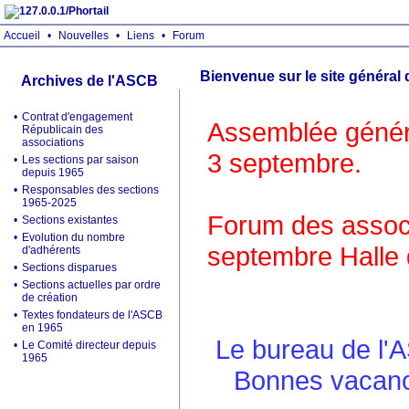
Accueil
•
Nouvelles
•
Liens
•
Forum
Bienvenue sur le site général
Archives de l'ASCB
•
Contrat d'engagement
Assemblée généra
Républicain des
associations
3 septembre.
•
Les sections par saison
depuis 1965
•
Responsables des sections
1965-2025
Forum des associ
•
Sections existantes
•
Evolution du nombre
septembre Halle 
d'adhérents
•
Sections disparues
•
Sections actuelles par ordre
de création
•
Textes fondateurs de l'ASCB
en 1965
Le bureau de l'
•
Le Comité directeur depuis
1965
Bonnes vacance