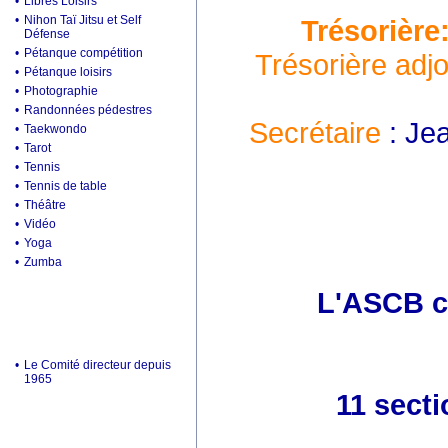
•
Libres Loisirs
•
Nihon Taï Jitsu et Self
Trésorière
Défense
•
Pétanque compétition
Trésorière adjo
•
Pétanque loisirs
•
Photographie
•
Randonnées pédestres
Secrétaire
: Je
•
Taekwondo
•
Tarot
•
Tennis
•
Tennis de table
•
Théâtre
•
Vidéo
•
Yoga
•
Zumba
L'ASCB c'
•
Le Comité directeur depuis
1965
11 secti