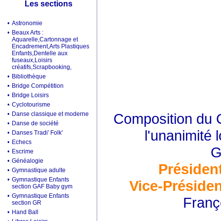
Les sections
•
Astronomie
•
Beaux Arts :
Aquarelle,Cartonnage et
Encadrement,Arts Plastiques
Enfants,Dentelle aux
fuseaux,Loisirs
créatifs,Scrapbooking,
•
Bibliothèque
•
Bridge Compétition
•
Bridge Loisirs
•
Cyclotourisme
•
Danse classique et moderne
Composition du C
•
Danse de société
l'unanimité 
•
Danses Tradi' Folk'
•
Echecs
G
•
Escrime
•
Généalogie
Présiden
•
Gymnastique adulte
•
Gymnastique Enfants
Vice-Présiden
section GAF Baby gym
•
Gymnastique Enfants
Franç
section GR
•
Hand Ball