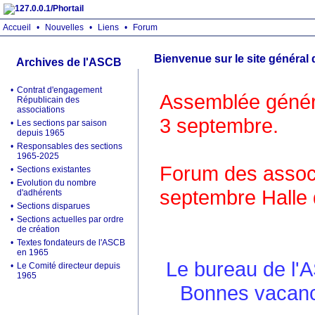
Accueil
•
Nouvelles
•
Liens
•
Forum
Bienvenue sur le site général
Archives de l'ASCB
•
Contrat d'engagement
Assemblée généra
Républicain des
associations
3 septembre.
•
Les sections par saison
depuis 1965
•
Responsables des sections
1965-2025
Forum des associ
•
Sections existantes
•
Evolution du nombre
septembre Halle 
d'adhérents
•
Sections disparues
•
Sections actuelles par ordre
de création
•
Textes fondateurs de l'ASCB
en 1965
Le bureau de l'
•
Le Comité directeur depuis
1965
Bonnes vacance