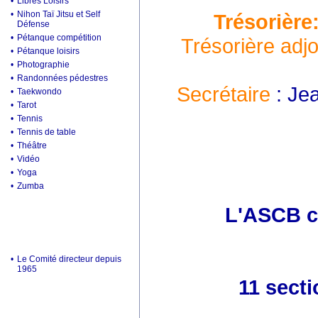
•
Libres Loisirs
•
Nihon Taï Jitsu et Self
Trésorière
Défense
•
Pétanque compétition
Trésorière adjo
•
Pétanque loisirs
•
Photographie
•
Randonnées pédestres
Secrétaire
: Je
•
Taekwondo
•
Tarot
•
Tennis
•
Tennis de table
•
Théâtre
•
Vidéo
•
Yoga
•
Zumba
L'ASCB c'
•
Le Comité directeur depuis
1965
11 secti