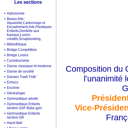
Les sections
•
Astronomie
•
Beaux Arts :
Aquarelle,Cartonnage et
Encadrement,Arts Plastiques
Enfants,Dentelle aux
fuseaux,Loisirs
créatifs,Scrapbooking,
•
Bibliothèque
•
Bridge Compétition
•
Bridge Loisirs
•
Cyclotourisme
•
Danse classique et moderne
Composition du C
•
Danse de société
l'unanimité 
•
Danses Tradi' Folk'
•
Echecs
G
•
Escrime
•
Généalogie
Présiden
•
Gymnastique adulte
•
Gymnastique Enfants
Vice-Présiden
section GAF Baby gym
•
Gymnastique Enfants
Franç
section GR
•
Hand Ball